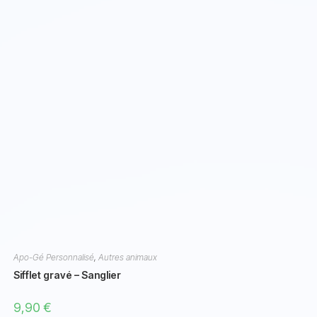
Apo-Gé Personnalisé
,
Autres animaux
Sifflet gravé – Sanglier
9,90
€