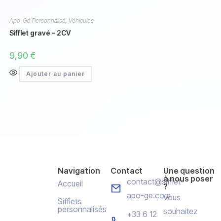
Apo-Gé Personnalisé
,
Véhicules
Sifflet gravé – 2CV
9,90
€
Ajouter au panier
Navigation
Contact
Une question
à nous poser
contact@sifflet-
Accueil
?
apo-ge.com
Vous
Sifflets
personnalisés
souhaitez
+33 6 12