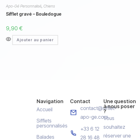
Apo-Gé Personnalisé
,
Chiens
Sifflet gravé – Bouledogue
9,90
€
Ajouter au panier
Navigation
Contact
Une question
à nous poser
contact@sifflet-
Accueil
?
apo-ge.com
Vous
Sifflets
personnalisés
souhaitez
+33 6 12
réserver une
Balades
28 16 48