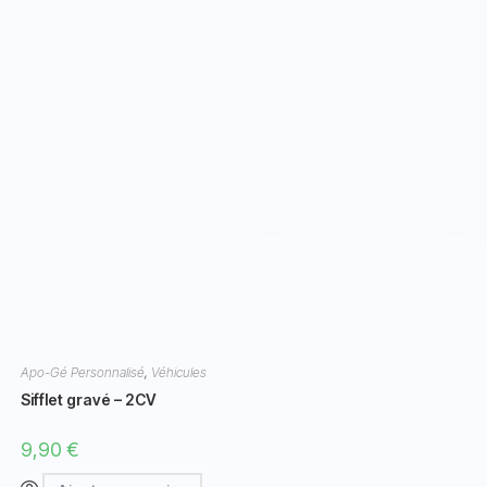
Apo-Gé Personnalisé
,
Véhicules
Sifflet gravé – 2CV
9,90
€