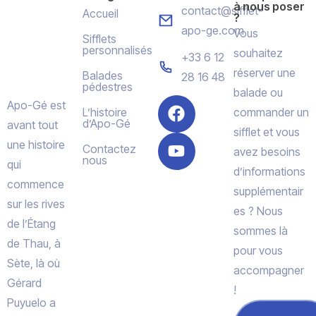
à nous poser
contact@sifflet-
Accueil
?
apo-ge.com
Vous
Sifflets
personnalisés
souhaitez
+33 6 12
réserver une
Balades
28 16 48
pédestres
balade ou
Apo-Gé est
L’histoire
commander un
d’Apo-Gé
avant tout
sifflet et vous
une histoire
Contactez
avez besoins
nous
qui
d’informations
commence
supplémentair
sur les rives
es ? Nous
de l’Étang
sommes là
de Thau, à
pour vous
Sète, là où
accompagner
Gérard
!
Puyuelo a