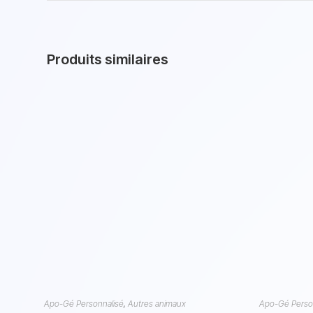
Produits similaires
Apo-Gé Personnalisé
,
Autres animaux
Apo-Gé Perso