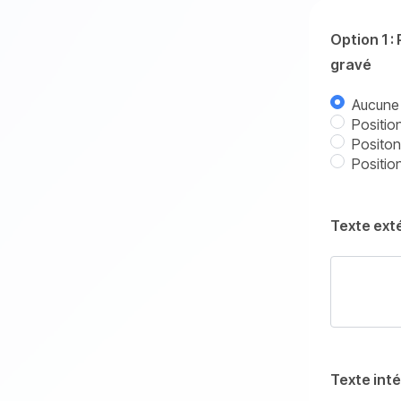
Option 1 :
gravé
Aucune 
Positio
Positon
Position
Texte ext
Texte inté