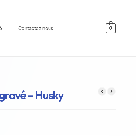
é
Contactez nous
0
t gravé – Husky