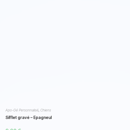
Apo-Gé Personnalisé
,
Chiens
Sifflet gravé – Epagneul