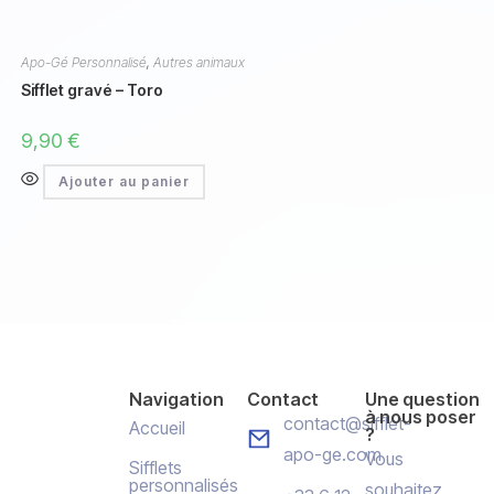
Apo-Gé Personnalisé
,
Autres animaux
Sifflet gravé – Toro
9,90
€
Ajouter au panier
Navigation
Contact
Une question
à nous poser
contact@sifflet-
Accueil
?
apo-ge.com
Vous
Sifflets
personnalisés
souhaitez