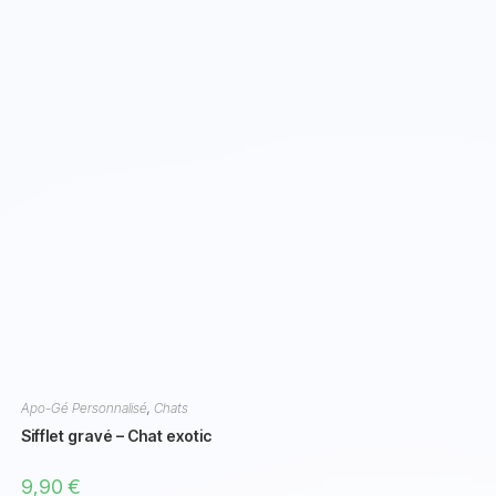
Apo-Gé Personnalisé
,
Chats
Sifflet gravé – Chat exotic
9,90
€